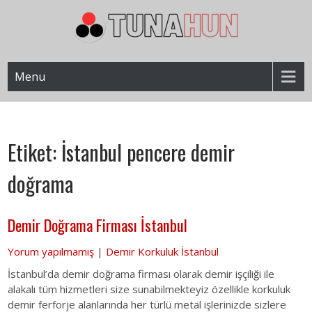
Skip
to
content
İstanbul Korkuluk Firması – Demir Doğrama
Tunahun Demir Korkuluk | Lazer
Menu
Kesim Ferforje
Etiket:
İstanbul pencere demir
doğrama
Demir Doğrama Firması İstanbul
Yorum yapılmamış
|
Demir Korkuluk İstanbul
İstanbul’da demir doğrama firması olarak demir işçiliği ile
alakalı tüm hizmetleri size sunabilmekteyiz özellikle korkuluk
demir ferforje alanlarında her türlü metal işlerinizde sizlere