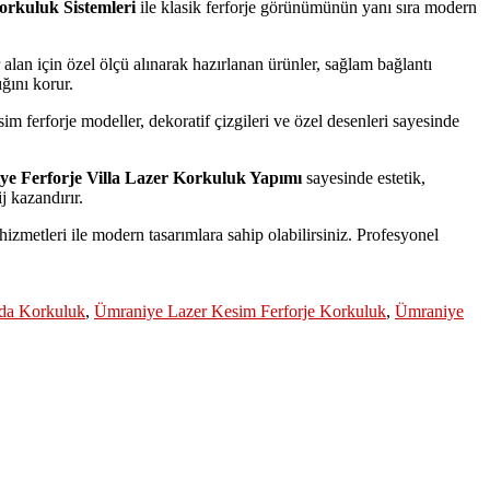
orkuluk Sistemleri
ile klasik ferforje görünümünün yanı sıra modern
 alan için özel ölçü alınarak hazırlanan ürünler, sağlam bağlantı
ğını korur.
im ferforje modeller, dekoratif çizgileri ve özel desenleri sayesinde
e Ferforje Villa Lazer Korkuluk Yapımı
sayesinde estetik,
j kazandırır.
hizmetleri ile modern tasarımlara sahip olabilirsiniz. Profesyonel
nda Korkuluk
,
Ümraniye Lazer Kesim Ferforje Korkuluk
,
Ümraniye