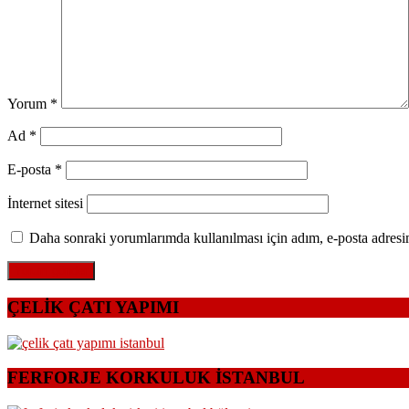
Yorum
*
Ad
*
E-posta
*
İnternet sitesi
Daha sonraki yorumlarımda kullanılması için adım, e-posta adresim
ÇELİK ÇATI YAPIMI
FERFORJE KORKULUK İSTANBUL