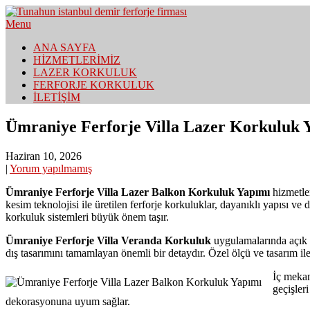
Skip
to
Menu
İstanbul Korkuluk Firması – Demir Doğrama
content
Tunahun Demir Korkuluk | Laze
ANA SAYFA
HİZMETLERİMİZ
LAZER KORKULUK
FERFORJE KORKULUK
İLETİŞİM
Ümraniye Ferforje Villa Lazer Korkuluk 
Haziran 10, 2026
|
Yorum yapılmamış
Ümraniye Ferforje Villa Lazer Balkon Korkuluk Yapımı
hizmetle
kesim teknolojisi ile üretilen ferforje korkuluklar, dayanıklı yapısı v
korkuluk sistemleri büyük önem taşır.
Ümraniye Ferforje Villa Veranda Korkuluk
uygulamalarında açık a
dış tasarımını tamamlayan önemli bir detaydır. Özel ölçü ve tasarım ile
İç mekan
geçişler
dekorasyonuna uyum sağlar.