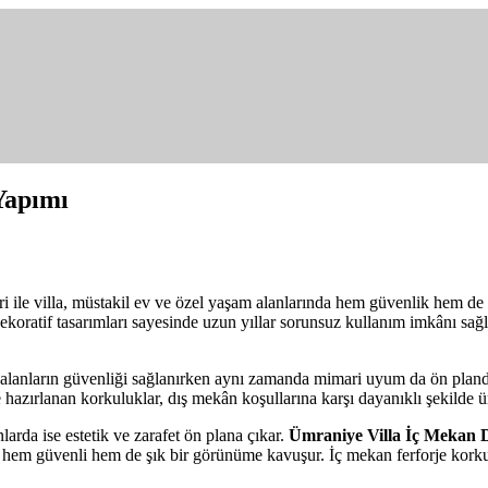
r Kesim Ferforje
Yapımı
ri ile villa, müstakil ev ve özel yaşam alanlarında hem güvenlik hem 
e dekoratif tasarımları sayesinde uzun yıllar sorunsuz kullanım imkânı sa
lanların güvenliği sağlanırken aynı zamanda mimari uyum da ön planda t
 hazırlanan korkuluklar, dış mekân koşullarına karşı dayanıklı şekilde üre
larda ise estetik ve zarafet ön plana çıkar.
Ümraniye Villa İç Mekan
i hem güvenli hem de şık bir görünüme kavuşur. İç mekan ferforje korku