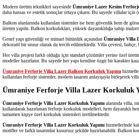
Modern üretim teknikleri sayesinde
Ümraniye Lazer Kesim Ferforj
daha hassas ve estetik sonuçlar ortaya çıkarır. Bu sayede villalar için 
Balkon alanlarında kullanılan sistemler ise hem güvenlik hem de görsel
üretim yapılır. Balkon korkulukları, yüksek dayanıklılığa sahip malze
Genel yapı güvenliği ve mimari bütünlük açısından
Ümraniye Villa 
dekoratif bir unsur olarak da tercih edilmektedir. Villa çevresi, bahçe, 
Her villa projesi farklı olduğu için standart çözümler yerine özel üretim
modeller hazırlanır. Bu sayede her yapı kendine özgü bir karakter kaza
Ümraniye Ferforje Villa Lazer Balkon Korkuluk Yapımı
hizmetler
kullanılan ferforje sistemler, modern tasarım anlayışıyla birleşerek vill
Ümraniye Ferforje Villa Lazer Korkuluk 
Ümraniye Ferforje Villa Lazer Korkuluk Yapımı
alanında villa, m
kullanılarak hazırlanan ferforje korkuluk modelleri, hem dayanıklı he
tamamen kişiye özel korkuluk sistemleri üretilmektedir.
Ümraniye Ferforje Villa Lazer Korkuluk Yapımı
hizmetlerinde kal
motifler ve farklı tasarımlar kusursuz şekilde hazırlanabilir. Balkon k