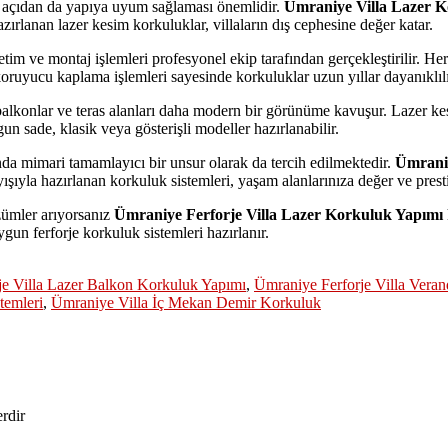
el açıdan da yapıya uyum sağlaması önemlidir.
Ümraniye Villa Lazer K
zırlanan lazer kesim korkuluklar, villaların dış cephesine değer katar.
tim ve montaj işlemleri profesyonel ekip tarafından gerçekleştirilir. Her
e koruyucu kaplama işlemleri sayesinde korkuluklar uzun yıllar dayanıklılı
 balkonlar ve teras alanları daha modern bir görünüme kavuşur. Lazer kes
un sade, klasik veya gösterişli modeller hazırlanabilir.
nda mimari tamamlayıcı bir unsur olarak da tercih edilmektedir.
Ümraniy
şıyla hazırlanan korkuluk sistemleri, yaşam alanlarınıza değer ve presti
özümler arıyorsanız
Ümraniye Ferforje Villa Lazer Korkuluk Yapımı
uygun ferforje korkuluk sistemleri hazırlanır.
je Villa Lazer Balkon Korkuluk Yapımı
,
Ümraniye Ferforje Villa Vera
temleri
,
Ümraniye Villa İç Mekan Demir Korkuluk
erdir