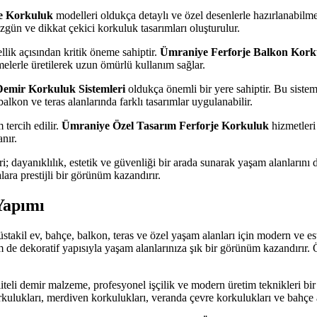
e Korkuluk
modelleri oldukça detaylı ve özel desenlerle hazırlanabilmek
özgün ve dikkat çekici korkuluk tasarımları oluşturulur.
lik açısından kritik öneme sahiptir.
Ümraniye Ferforje Balkon Kork
melerle üretilerek uzun ömürlü kullanım sağlar.
Demir Korkuluk Sistemleri
oldukça önemli bir yere sahiptir. Bu siste
balkon ve teras alanlarında farklı tasarımlar uygulanabilir.
 tercih edilir.
Ümraniye Özel Tasarım Ferforje Korkuluk
hizmetleri
nır.
i; dayanıklılık, estetik ve güvenliği bir arada sunarak yaşam alanlarını
alara prestijli bir görünüm kazandırır.
Yapımı
üstakil ev, bahçe, balkon, teras ve özel yaşam alanları için modern ve 
m de dekoratif yapısıyla yaşam alanlarınıza şık bir görünüm kazandırır. 
iteli demir malzeme, profesyonel işçilik ve modern üretim teknikleri bir
orkulukları, merdiven korkulukları, veranda çevre korkulukları ve bahçe a