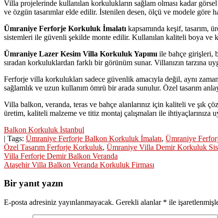
Villa projelerinde kullanılan korkulukların sağlam olması kadar görs
ve özgün tasarımlar elde edilir. İstenilen desen, ölçü ve modele göre ha
Ümraniye Ferforje Korkuluk İmalatı
kapsamında keşif, tasarım, üre
sistemleri ile güvenli şekilde monte edilir. Kullanılan kaliteli boya v
Ümraniye Lazer Kesim Villa Korkuluk Yapımı
ile bahçe girişleri,
sıradan korkuluklardan farklı bir görünüm sunar. Villanızın tarzına uyg
Ferforje villa korkulukları sadece güvenlik amacıyla değil, aynı zama
sağlamlık ve uzun kullanım ömrü bir arada sunulur. Özel tasarım anlayı
Villa balkon, veranda, teras ve bahçe alanlarınız için kaliteli ve şık ç
üretim, kaliteli malzeme ve titiz montaj çalışmaları ile ihtiyaçlarınıza 
Balkon Korkuluk İstanbul
| Tags:
Ümraniye Ferforje Balkon Korkuluk İmalatı
,
Ümraniye Ferfor
Özel Tasarım Ferforje Korkuluk
,
Ümraniye Villa Demir Korkuluk Sis
Yazı
Villa Ferforje Demir Balkon Veranda
Ataşehir Villa Balkon Veranda Korkuluk Firması
gezinmesi
Bir yanıt yazın
E-posta adresiniz yayınlanmayacak.
Gerekli alanlar
*
ile işaretlenmişl