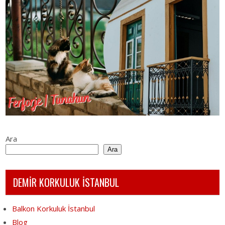
Ara
Ara
DEMİR KORKULUK İSTANBUL
Balkon Korkuluk İstanbul
Blog