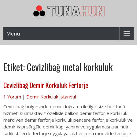
Skip
to
content
İstanbul Korkuluk Firması – Demir Doğrama
Tunahun Demir Korkuluk | Lazer
Menu
Kesim Ferforje
Etiket:
Cevizlibağ metal korkuluk
Cevizlibağ Demir Korkuluk Ferforje
1 Yorum
|
Demir Korkuluk İstanbul
Cevizlibağ bölgesinde demir doğrama ile ilgili size her türlü
hizmeti sunmaktayız özellikle balkon demir ferforje korkuluk
merdiven demir ferforje korkuluk pencere ferforje korkuluk ve
demir kapı sürgülü demir kapı yapımı ve uygulaması alanında
farklı stillerde ferforje uygulayarak her türlü modelde ferforje